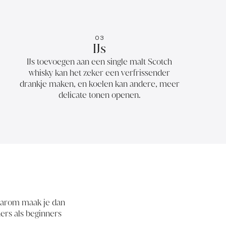
03
IJs
IJs toevoegen aan een single malt Scotch
whisky kan het zeker een verfrissender
drankje maken, en koelen kan andere, meer
delicate tonen openen.
waarom maak je dan
ners als beginners