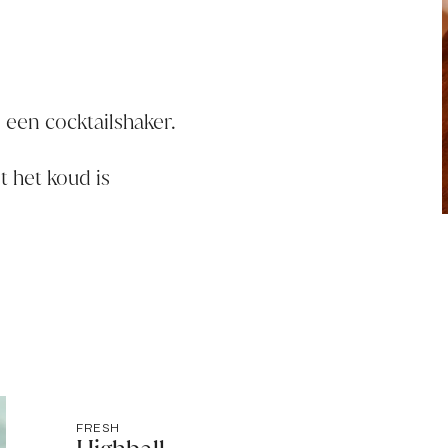
n een cocktailshaker.
t het koud is
FRESH