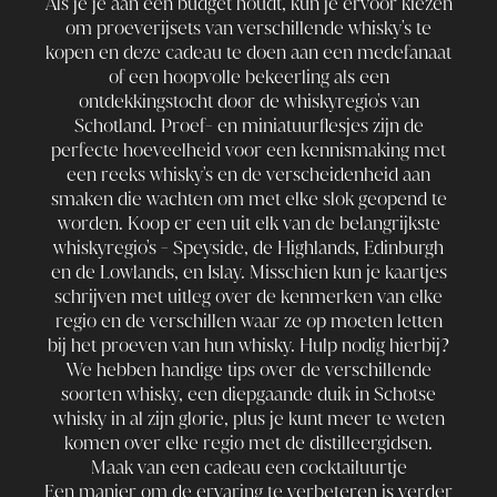
Als je je aan een budget houdt, kun je ervoor kiezen
om proeverijsets van verschillende whisky's te
kopen en deze cadeau te doen aan een medefanaat
of een hoopvolle bekeerling als een
ontdekkingstocht door de whiskyregio's van
Schotland. Proef- en miniatuurflesjes zijn de
perfecte hoeveelheid voor een kennismaking met
een reeks whisky's en de verscheidenheid aan
smaken die wachten om met elke slok geopend te
worden. Koop er een uit elk van de belangrijkste
whiskyregio's - Speyside, de Highlands, Edinburgh
en de Lowlands, en Islay. Misschien kun je kaartjes
schrijven met uitleg over de kenmerken van elke
regio en de verschillen waar ze op moeten letten
bij het proeven van hun whisky. Hulp nodig hierbij?
We hebben handige tips over
de verschillende
soorten whisky,
een diepgaande duik in Schotse
whisky
in al zijn glorie, plus je kunt meer te weten
komen over elke regio met de distilleergidsen.
Maak van een cadeau een cocktailuurtje
Een manier om de ervaring te verbeteren is verder