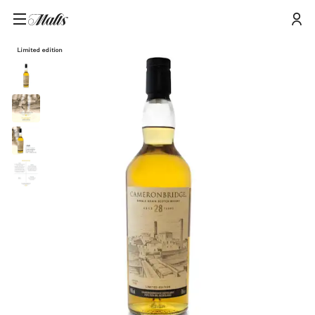
Cameronbridge 200th Anniversary 28 Jaar Oude Single Grain Scotch
Home
/
Producten
/
Whisky 70cl
Limited edition