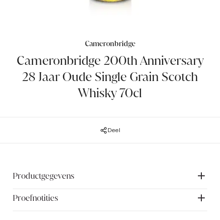
Cameronbridge
Cameronbridge 200th Anniversary
28 Jaar Oude Single Grain Scotch
Whisky 70cl
Deel
Productgegevens
Proefnotities
Vier twee eeuwen whisky-excellentie met de
Cameronbridge 200th Anniversary Edition. Deze limited
edition belichaamt het rijke erfgoed van Schotland's oudste
Neus