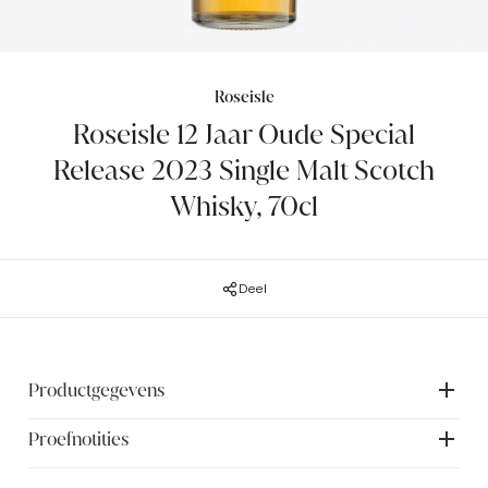
Roseisle
Roseisle 12 Jaar Oude Special
Release 2023 Single Malt Scotch
Whisky, 70cl
Deel
Productgegevens
Proefnotities
UNIEKE KENMERKEN: Roseisle 12 Jaar Oud is een unieke
expressie van de distilleerderij die deel uitmaakt van
SPIRITED XCHANGE en de eerste Roseisle release ooit
Smaak