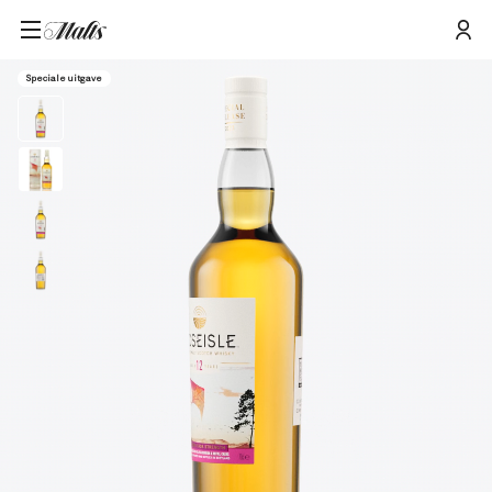
Roseisle 12 Jaar Oude Special Release 2023 Single Malt Scotch Whisky,
Home
/
Producten
/
70cl
Speciale uitgave