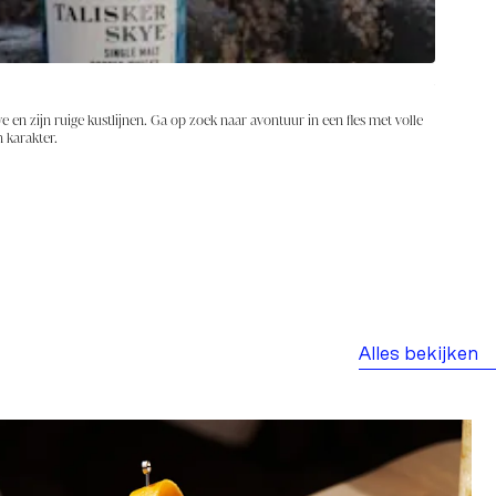
Verken 
kye en zijn ruige kustlijnen. Ga op zoek naar avontuur in een fles met volle
Ervaar zel
 karakter.
experts en
Verken
Alles bekijken