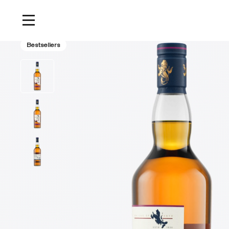
Home
/
Producten
/
Talisker 18 Jaar Oude Single Malt Scotch Whisky, 70cl
Bestsellers