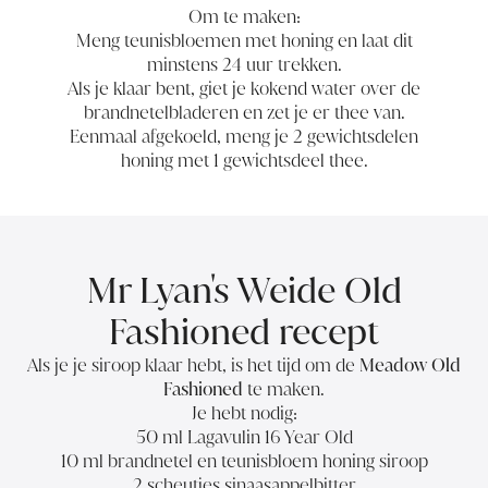
Om te maken:
Meng teunisbloemen met honing en laat dit
minstens 24 uur trekken.
Als je klaar bent, giet je kokend water over de
brandnetelbladeren en zet je er thee van.
Eenmaal afgekoeld, meng je 2 gewichtsdelen
honing met 1 gewichtsdeel thee.
Mr Lyan's Weide Old
Fashioned recept
Als je je siroop klaar hebt, is het tijd om de
Meadow Old
Fashioned
te maken.
Je hebt nodig:
50 ml
Lagavulin 16 Year Old
10 ml brandnetel en teunisbloem honing siroop
2 scheutjes sinaasappelbitter