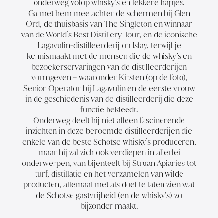
onderweg volop whisky’s en lekkere hapjes.
Ga met hem mee achter de schermen bij Glen
Ord, de thuisbasis van The Singleton en winnaar
van de World’s Best Distillery Tour, en de iconische
Lagavulin-distilleerderij op Islay, terwijl je
kennismaakt met de mensen die de whisky’s en
bezoekerservaringen van de distilleerderijen
vormgeven – waaronder Kirsten (op de foto),
Senior Operator bij Lagavulin en
de eerste vrouw
in de geschiedenis van de distilleerderij die deze
functie bekleedt
.
Onderweg deelt hij niet alleen fascinerende
inzichten in deze beroemde distilleerderijen die
enkele van de beste Schotse whisky’s produceren,
maar hij zal zich ook verdiepen in allerlei
onderwerpen, van bijenteelt bij Struan Apiaries tot
turf, distillatie en het verzamelen van wilde
producten, allemaal met als doel te laten zien wat
de Schotse gastvrijheid (en de whisky’s) zo
bijzonder maakt.