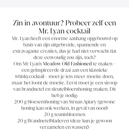
Zin in avontuur? Probeer zelf een
Mr. Lyan cocktail
Mr. Lyan heeft een enorme aanhang opgebouwd op
basis van zijn uitgebreide, spannende en
extravagante creaties, dus je had niet verwacht dat
deze eenvoudig zou zijn, toch?
Om Mr Lyan's
Meadow Old Fashioned
te maken
-
een geïnspireerde draai aan een
klassieke
whiskycocktail
- moet je iets meer moeite doen,
maar het loont de moeite. Eerst moet je een siroop
van brandnetel en sleutelbloemhoning maken. Dit
heb je nodig:
200 g
bloesemhoning van Struan Apiary
(gewone
honing kan ook werken, in geval van nood)
20 g teunisbloemen
20 g Brandnetelbladeren (deze kun je gewoon
verzamelen en wassen!)