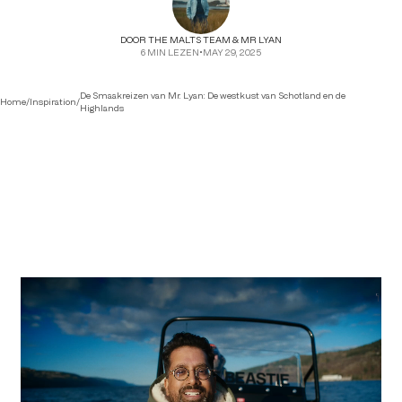
DOOR
THE MALTS TEAM & MR LYAN
6
MIN LEZEN
•
MAY 29, 2025
De Smaakreizen van Mr. Lyan: De westkust van Schotland en de
Home
/
Inspiration
/
Highlands