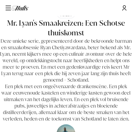
Reizen
Mr. Lyan's Smaakreizen: Een Schotse
thuiskomst
Deze unieke serie, gepresenteerd door de bekroonde barman
en smaakobsessie Ryan Chetiyawardana, beter bekend als Mr.
Lyan, neemt kijkers mee op een culinair avontuur over de hele
wereld, op ontdekkingstocht naar heerlijkheden en helpt ons
meer te proeven. En met een gedenkwaardige reis keert Mr
Lyan terug naar een plek die hij zeven jaar lang zijn thuis heeft
genoemd - Schotland.
Een plek met een ongeëvenaarde drankenscène. Een plek
waar eeuwenoude kastelen en winderige kusten gewoon deel
uitmaken van het dagelijks leven. En een plek vol bruisende
pubs, juweeltjes in achterafstraatjes en bloeiende
distilleerderijen, allemaal klaar om de beste smaken van het
verleden, heden en de toekomst van Schotland te laten zien.