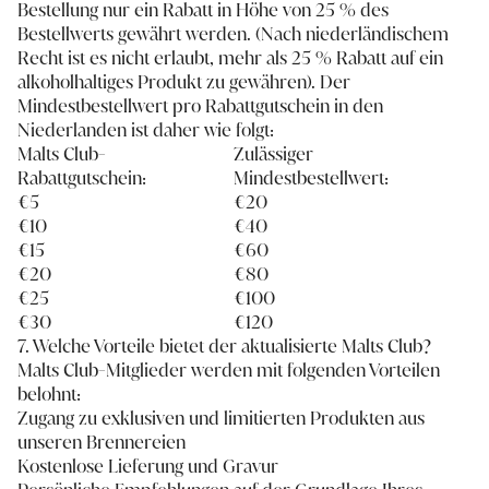
Bestellung nur ein Rabatt in Höhe von 25 % des
Bestellwerts gewährt werden. (Nach niederländischem
Recht ist es nicht erlaubt, mehr als 25 % Rabatt auf ein
alkoholhaltiges Produkt zu gewähren). Der
Mindestbestellwert pro Rabattgutschein in den
Niederlanden ist daher wie folgt:
Malts Club-
Zulässiger
Rabattgutschein:
Mindestbestellwert:
€5
€20
€10
€40
€15
€60
€20
€80
€25
€100
€30
€120
7. Welche Vorteile bietet der aktualisierte Malts Club?
Malts Club-Mitglieder werden mit folgenden Vorteilen
belohnt:
Zugang zu exklusiven und limitierten Produkten aus
unseren Brennereien
Kostenlose Lieferung und Gravur