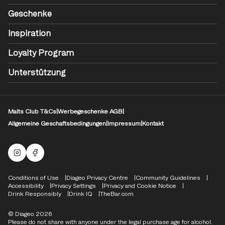
Geschenke
Inspiration
Loyalty Program
Unterstützung
Malts Club T&Cs
|
Werbegeschenke AGB
|
Allgemeine Geschaftsbedingungen
|
Impressum
|
Kontakt
Malts Instagram
Facebook-Logo
Compliance Footer
Conditions of Use
Diageo Privacy Centre
Community Guidelines
Accessibility
Privacy Settings
Privacy and Cookie Notice
Drink Responsibly
Drink IQ
TheBar.com
© Diageo 2026
Please do not share with anyone under the legal purchase age for alcohol.