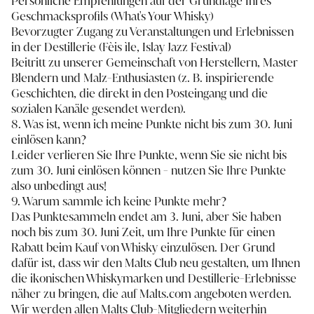
Persönliche Empfehlungen auf der Grundlage Ihres
Geschmacksprofils (What's Your Whisky)
Bevorzugter Zugang zu Veranstaltungen und Erlebnissen
in der Destillerie (Fèis ìle, Islay Jazz Festival)
Beitritt zu unserer Gemeinschaft von Herstellern, Master
Blendern und Malz-Enthusiasten (z. B. inspirierende
Geschichten, die direkt in den Posteingang und die
sozialen Kanäle gesendet werden).
8. Was ist, wenn ich meine Punkte nicht bis zum 30. Juni
einlösen kann?
Leider verlieren Sie Ihre Punkte, wenn Sie sie nicht bis
zum 30. Juni einlösen können - nutzen Sie Ihre Punkte
also unbedingt aus!
9. Warum sammle ich keine Punkte mehr?
Das Punktesammeln endet am 3. Juni, aber Sie haben
noch bis zum 30. Juni Zeit, um Ihre Punkte für einen
Rabatt beim Kauf von Whisky einzulösen. Der Grund
dafür ist, dass wir den Malts Club neu gestalten, um Ihnen
die ikonischen Whiskymarken und Destillerie-Erlebnisse
näher zu bringen, die auf Malts.com angeboten werden.
Wir werden allen Malts Club-Mitgliedern weiterhin