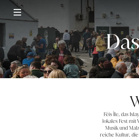
Das
W
Fèis Ìle, das Isl
lokales Fest mit
Musik und Malz 
reiche Kultur, di