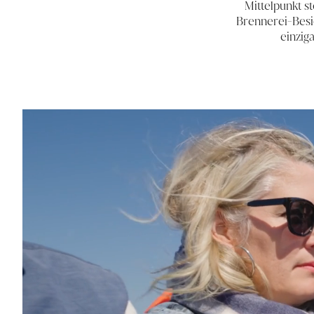
Mittelpunkt s
Brennerei-Besic
einzig