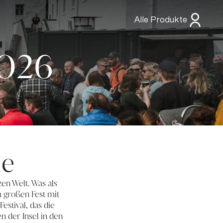
Alle Produkte
2026
le
nzen Welt. Was als
m großen Fest mit
estival, das die
n der Insel in den