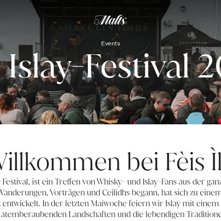
Events
 Islay-Festival 
illkommen bei Fèis Ì
ay Festival, ist ein Treffen von Whisky- und Islay-Fans aus der ga
 Wanderungen, Vorträgen und Ceilidhs begann, hat sich zu eine
entwickelt. In der letzten Maiwoche feiern wir Islay mit einem F
e atemberaubenden Landschaften und die lebendigen Traditione