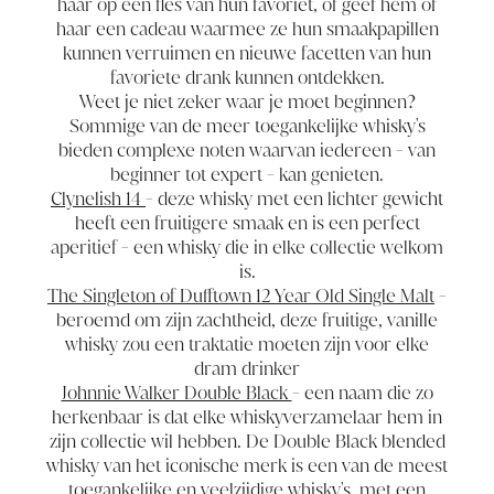
haar op een fles van hun favoriet, of geef hem of
haar een cadeau waarmee ze hun smaakpapillen
kunnen verruimen en nieuwe facetten van hun
favoriete drank kunnen ontdekken.
Weet je niet zeker waar je moet beginnen?
Sommige van de meer toegankelijke whisky's
bieden complexe noten waarvan iedereen - van
beginner tot expert - kan genieten.
Clynelish 14
- deze whisky met een lichter gewicht
heeft een fruitigere smaak en is een perfect
aperitief - een whisky die in elke collectie welkom
is.
The Singleton of Dufftown 12 Year Old Single Malt
-
beroemd om zijn zachtheid, deze fruitige, vanille
whisky zou een traktatie moeten zijn voor elke
dram drinker
Johnnie Walker Double Black
- een naam die zo
herkenbaar is dat elke whiskyverzamelaar hem in
zijn collectie wil hebben. De Double Black blended
whisky van het iconische merk is een van de meest
toegankelijke en veelzijdige whisky's, met een