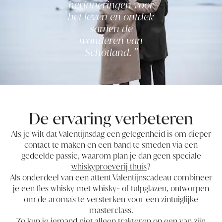
herinneringen voor
het leven en ontdek
samen de
wonderen van
Schotland.
De ervaring verbeteren
Als je wilt dat Valentijnsdag een gelegenheid is om dieper
contact te maken en een band te smeden via een
gedeelde passie, waarom plan je dan geen speciale
whiskyproeverij thuis
?
Als onderdeel van een attent Valentijnscadeau combineer
je een fles whisky met whisky- of tulpglazen, ontworpen
om de aroma's te versterken voor een zintuiglijke
masterclass.
Zo kun je iemand niet alleen trakteren op een van zijn