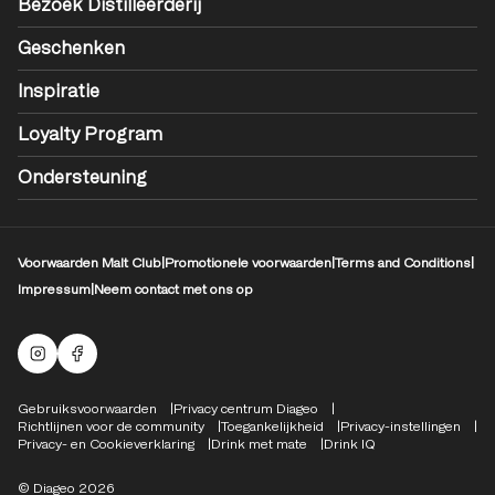
Bezoek Distilleerderij
Geschenken
Inspiratie
Loyalty Program
Ondersteuning
Voorwaarden Malt Club
|
Promotionele voorwaarden
|
Terms and Conditions
|
Impressum
|
Neem contact met ons op
Mouten Instagram
Facebook-logo
Compliance Footer
Gebruiksvoorwaarden
Privacy centrum Diageo
Richtlijnen voor de community
Toegankelijkheid
Privacy-instellingen
Privacy- en Cookieverklaring
Drink met mate
Drink IQ
© Diageo 2026