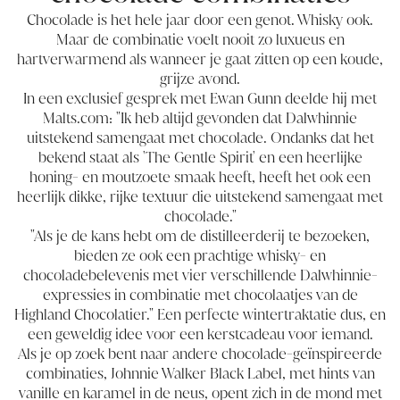
Chocolade is het hele jaar door een genot. Whisky ook.
Maar de combinatie voelt nooit zo luxueus en
hartverwarmend als wanneer je gaat zitten op een koude,
grijze avond.
In een exclusief gesprek met Ewan Gunn deelde hij met
Malts.com: "Ik heb altijd gevonden dat Dalwhinnie
uitstekend samengaat met chocolade. Ondanks dat het
bekend staat als 'The Gentle Spirit' en een heerlijke
honing- en moutzoete smaak heeft, heeft het ook een
heerlijk dikke, rijke textuur die uitstekend samengaat met
chocolade."
"Als je de kans hebt om de distilleerderij te bezoeken,
bieden ze ook een prachtige whisky- en
chocoladebelevenis met vier verschillende Dalwhinnie-
expressies in combinatie met chocolaatjes van de
Highland Chocolatier." Een perfecte wintertraktatie dus, en
een geweldig idee voor een kerstcadeau voor iemand.
Als je op zoek bent naar andere chocolade-geïnspireerde
combinaties,
Johnnie Walker Black Label
, met hints van
vanille en karamel in de neus, opent zich in de mond met