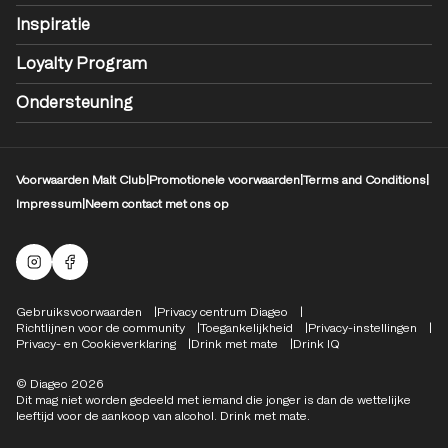
Inspiratie
Loyalty Program
Ondersteuning
Voorwaarden Malt Club
|
Promotionele voorwaarden
|
Terms and Conditions
|
Impressum
|
Neem contact met ons op
Mouten Instagram
Facebook-logo
Compliance Footer
Gebruiksvoorwaarden
Privacy centrum Diageo
Richtlijnen voor de community
Toegankelijkheid
Privacy-instellingen
Privacy- en Cookieverklaring
Drink met mate
Drink IQ
© Diageo 2026
Dit mag niet worden gedeeld met iemand die jonger is dan de wettelijke
leeftijd voor de aankoop van alcohol. Drink met mate.