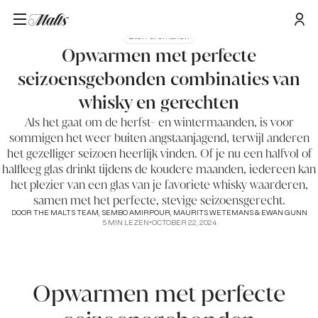
Eten & smaken
Opwarmen met perfecte
seizoensgebonden combinaties van
whisky en gerechten
Als het gaat om de herfst- en wintermaanden, is voor
sommigen het weer buiten angstaanjagend, terwijl anderen
het gezelliger seizoen heerlijk vinden. Of je nu een halfvol of
halfleeg glas drinkt tijdens de koudere maanden, iedereen kan
het plezier van een glas van je favoriete whisky waarderen,
samen met het perfecte, stevige seizoensgerecht.
DOOR
THE MALTS TEAM, SEMBO AMIRPOUR, MAURITS WETEMANS & EWAN GUNN
5
MIN LEZEN
•
OCTOBER 22, 2024
Opwarmen met perfecte