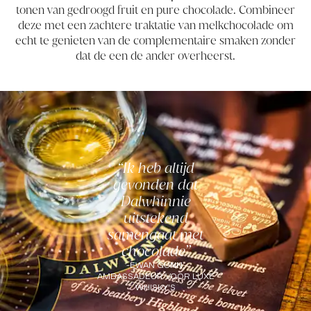
tonen van gedroogd fruit en pure chocolade. Combineer
deze met een zachtere traktatie van melkchocolade om
echt te genieten van de complementaire smaken zonder
dat de een de ander overheerst.
Ik heb altijd
gevonden dat
Dalwhinnie
uitstekend
samengaat met
chocolade
-
EWAN GUNN,
AMBASSADEUR VOOR LUXE
WHISKY'S