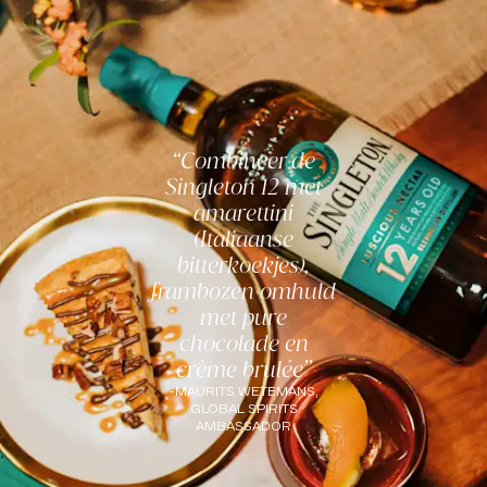
Combineer de
Singleton 12 met
amarettini
(Italiaanse
bitterkoekjes),
frambozen omhuld
met pure
chocolade en
crème brulée
-
MAURITS WETEMANS,
GLOBAL SPIRITS
AMBASSADOR