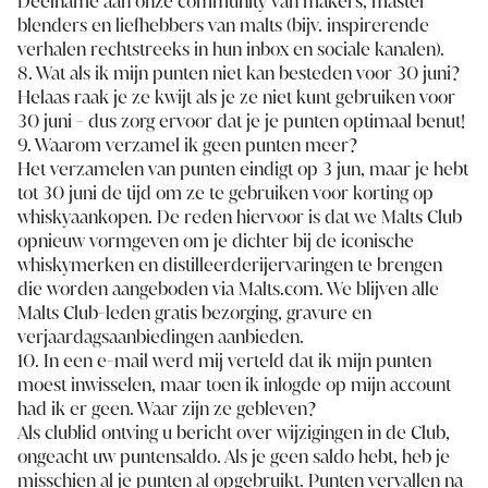
Deelname aan onze community van makers, master
blenders en liefhebbers van malts (bijv. inspirerende
verhalen rechtstreeks in hun inbox en sociale kanalen).
8. Wat als ik mijn punten niet kan besteden voor 30 juni?
Helaas raak je ze kwijt als je ze niet kunt gebruiken voor
30 juni - dus zorg ervoor dat je je punten optimaal benut!
9. Waarom verzamel ik geen punten meer?
Het verzamelen van punten eindigt op 3 jun, maar je hebt
tot 30 juni de tijd om ze te gebruiken voor korting op
whiskyaankopen. De reden hiervoor is dat we Malts Club
opnieuw vormgeven om je dichter bij de iconische
whiskymerken en distilleerderijervaringen te brengen
die worden aangeboden via Malts.com. We blijven alle
Malts Club-leden gratis bezorging, gravure en
verjaardagsaanbiedingen aanbieden.
10. In een e-mail werd mij verteld dat ik mijn punten
moest inwisselen, maar toen ik inlogde op mijn account
had ik er geen. Waar zijn ze gebleven?
Als clublid ontving u bericht over wijzigingen in de Club,
ongeacht uw puntensaldo. Als je geen saldo hebt, heb je
misschien al je punten al opgebruikt. Punten vervallen na