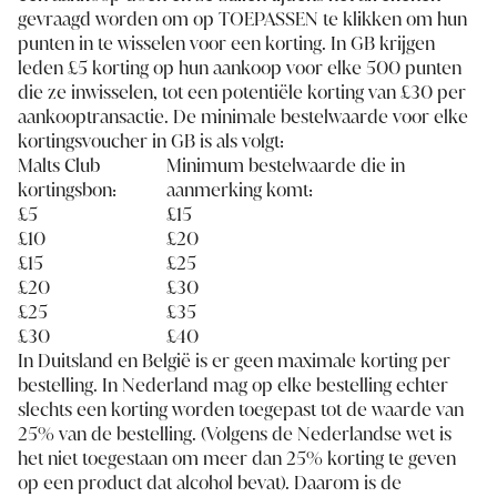
gevraagd worden om op TOEPASSEN te klikken om hun
punten in te wisselen voor een korting. In GB krijgen
leden £5 korting op hun aankoop voor elke 500 punten
die ze inwisselen, tot een potentiële korting van £30 per
aankooptransactie. De minimale bestelwaarde voor elke
kortingsvoucher in GB is als volgt:
Malts Club
Minimum bestelwaarde die in
kortingsbon:
aanmerking komt:
£5
£15
£10
£20
£15
£25
£20
£30
£25
£35
£30
£40
In Duitsland en België is er geen maximale korting per
bestelling. In Nederland mag op elke bestelling echter
slechts een korting worden toegepast tot de waarde van
25% van de bestelling. (Volgens de Nederlandse wet is
het niet toegestaan om meer dan 25% korting te geven
op een product dat alcohol bevat). Daarom is de