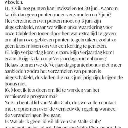
wisselen.
14. Als ik nog punten kan inwisselen tot 30 juni, waarom
kan ik dan geen punten meer verzamelen na 3 juni?
Het verzamelen van punten moet op 3 juni zijn
uitgeschakeld, maar we willen onze waardering voor
onze Clubleden tonen door hen wat extra tijd te geven
om al hun overgebleven punten te gebruiken, zodat ze
geen kans missen om van een korting te genieten.
15. Mijn verjaardag komt eraan. Mijn verjaardag komt
eraan. Krijg ik dan mijn Verjaardagspuntenbonus?
Helaas kunnen we de Verjaardagspuntenbonus niet meer
aanbieden zodra het verzamelen van punten is
uitgeschakeld, dus leden die na 3 juni jarig zijn, krijgen de
bonus niet.
16. Moet ik iets doen om lid te worden van het
vernieuwde programma?
Nee, u bent al lid van Malts Club, dus we zullen contact
met u opnemen over de vernieuwde regeling wanneer
de veranderingen live gaan.
17. Wat als ik geen lid wil blijven van Malts Club?
Als je niet langer lid wilt blijven van Malts Club, neem dan