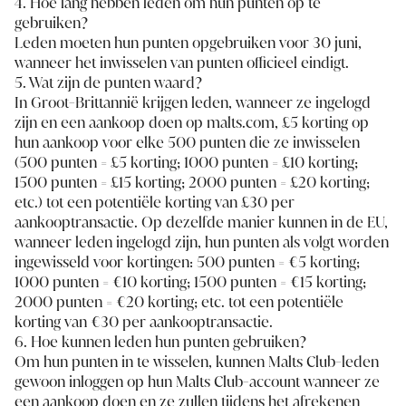
4. Hoe lang hebben leden om hun punten op te
gebruiken?
Leden moeten hun punten opgebruiken voor 30 juni,
wanneer het inwisselen van punten officieel eindigt.
5. Wat zijn de punten waard?
In Groot-Brittannië krijgen leden, wanneer ze ingelogd
zijn en een aankoop doen op malts.com, £5 korting op
hun aankoop voor elke 500 punten die ze inwisselen
(500 punten = £5 korting; 1000 punten = £10 korting;
1500 punten = £15 korting; 2000 punten = £20 korting;
etc.) tot een potentiële korting van £30 per
aankooptransactie. Op dezelfde manier kunnen in de EU,
wanneer leden ingelogd zijn, hun punten als volgt worden
ingewisseld voor kortingen: 500 punten = €5 korting;
1000 punten = €10 korting; 1500 punten = €15 korting;
2000 punten = €20 korting; etc. tot een potentiële
korting van €30 per aankooptransactie.
6. Hoe kunnen leden hun punten gebruiken?
Om hun punten in te wisselen, kunnen Malts Club-leden
gewoon inloggen op hun Malts Club-account wanneer ze
een aankoop doen en ze zullen tijdens het afrekenen