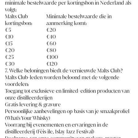
minimale bestelwaarde per kortingsbon in Nederland als
volgt:
Malts Club
Minimale bestelwaarde die in
kortingsbon:
aanmerking komt:
€5
€20
€10
€40
€15
€60
€20
€80
€25
€100
€30
€120
7. Welke beloningen biedt de vernieuwde Malts Club?
Malts Club-leden worden beloond met de volgende
voordelen:
Toegang tot exclusieve en limited-edition producten van
onze distilleerderijen
Gratis levering & gravure
Persoonlijke aanbevelingen op basis van je smaakprofiel
(What's Your Whisky)
Voorrang bij evenementen en ervaringen in de
distilleerderij (Fèis ìle, Islay Jazz Festival)