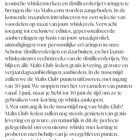
iconische whiskymerken en distilleerderijervaringen te
brengen die via Malts.com worden aangeboden. In de
komende maanden introduceren we een selectie van
voordelen op maat van jouw whiskyreis. Verwacht
toegang tot exclusieve edities, gepersonaliseerde
aanbevelingen op basis van jouw smaakprofiel,
uitnodigingen voor persoonlijke ervaringen in onze
Schotse distilleerderijen en daarbuiten, en het laatste
whiskynieuws rechtstreeks van de distilleerderijen. We
blijven alle Malts Club-leden gratis levering, gravure en
verjaardagsaanbiedingen aanbieden. In de tussentijd
zullen we de Malts Club-punten uitfaseren, met ingang
van 30 juni. We stoppen met het verzamelen van punten
vanaf 3 juni, maar je hebt tot 30 juni de tijd om ze te
gebruiken voor korting op whiskyaankopen.
3. Wat ontvang ik in de tussentijd nog van Malts Club?
Malts Club-leden zullen nog steeds genieten van gratis
levering en gravure, en natuurlijk is dit de perfecte
gelegenheid om een nieuwe whisky met korting te
proberen met behulp van je overgebleven punten.