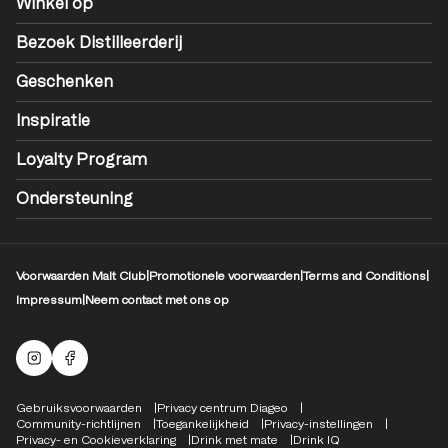
Winkel op
Bezoek Distilleerderij
Geschenken
Inspiratie
Loyalty Program
Ondersteuning
Voorwaarden Malt Club
|
Promotionele voorwaarden
|
Terms and Conditions
|
Impressum
|
Neem contact met ons op
Mouten Instagram
Facebook-logo
Compliance Footer
Gebruiksvoorwaarden
Privacy centrum Diageo
Community-richtlijnen
Toegankelijkheid
Privacy-instellingen
Privacy- en Cookieverklaring
Drink met mate
Drink IQ