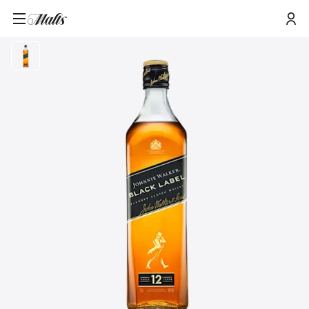
Home
/
Producten
/
Johnnie Walker Black Label Blended Scotch Whisky, 70cl