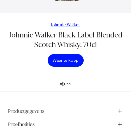
Johnnie Walker
Johnnie Walker Black Label Blended
Scotch Whisky, 70cl
Waar te koop
Deel
Productgegevens
Proefnotities
Johnnie Walker Black Label is tot in de perfectie
samengesteld en is een rijke, soepele Scotch Whisky