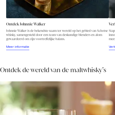
Ontdek Johnnie Walker
Ver
Johnnie Walker is de bekendste naam ter wereld op het gebied van Schotse
Stap
whisky, samengesteld door een team van deskundige blenders en alom
inno
gewaardeerd om zijn voortreffelijke balans.
mees
Meer informatie
Ver
Ontdek de wereld van de maltwhisky’s