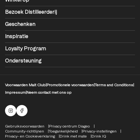
Winkel op
Bezoek Distilleerderij
Geschenken
Inspiratie
Loyalty Program
Ondersteuning
Voorwaarden Malt Club
|
Promotionele voorwaarden
|
Terms and Conditions
|
Impressum
|
Neem contact met ons op
Mouten Instagram
Facebook-logo
Compliance Footer
Gebruiksvoorwaarden
Privacy centrum Diageo
Community-richtlijnen
Toegankelijkheid
Privacy-instellingen
Privacy- en Cookieverklaring
Drink met mate
Drink IQ