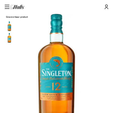
Home
/
Producten
/
The Singleton Of Dufftown 12 Year Old Single Malt Scotch Whisky, 70cl
Graveerbaar product