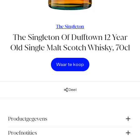
The Singleton
The Singleton Of Dufftown 12 Year
Old Single Malt Scotch Whisky, 70cl
Waar te koop
Deel
Productgegevens
Proefnotities
The Singleton of Dufftown wordt gedistilleerd in de
Dufftown distilleerderij in Speyside, het hart van de Schotse