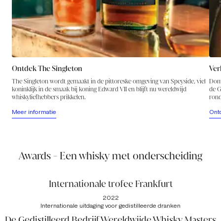
Ontdek The Singleton
Ver
The Singleton wordt gemaakt in de pittoreske omgeving van Speyside, viel
Domp
koninklijk in de smaak bij koning Edward VII en blijft nu wereldwijd
de G
whiskyliefhebbers prikkelen.
rond
Meer informatie
Ont
Awards - Een whisky met onderscheiding
Internationale trofee Frankfurt
2022
Internationale uitdaging voor gedistilleerde dranken
De Gedistilleerd Bedrijf Wereldwijde Whisky Masters