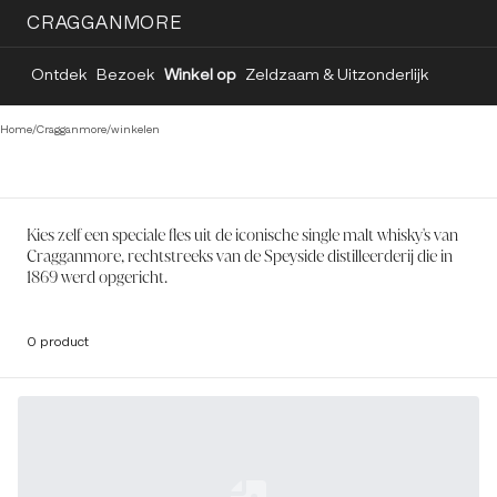
CRAGGANMORE
Ontdek
Bezoek
Winkel op
Zeldzaam & Uitzonderlijk
Home
/
Cragganmore
/
winkelen
Kies zelf een speciale fles uit de iconische single malt whisky's van
Cragganmore, rechtstreeks van de Speyside distilleerderij die in
1869 werd opgericht.
0 product