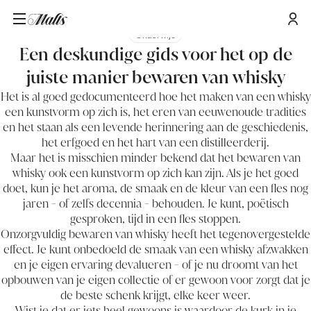
Onderwijs
Een deskundige gids voor het op de
juiste manier bewaren van whisky
Het is al goed gedocumenteerd hoe het
maken van een whisky
een kunstvorm op zich is, het eren van eeuwenoude tradities
en het staan als een levende herinnering aan de geschiedenis,
het erfgoed en het hart van een distilleerderij.
Maar het is misschien minder bekend dat het bewaren van
whisky ook een kunstvorm op zich kan zijn. Als je het goed
doet, kun je het aroma, de smaak en de kleur van een fles nog
jaren - of zelfs decennia - behouden. Je kunt, poëtisch
gesproken, tijd in een fles stoppen.
Onzorgvuldig bewaren van whisky heeft het tegenovergestelde
effect. Je kunt onbedoeld de smaak van een whisky afzwakken
en je eigen ervaring devalueren - of je nu droomt van het
opbouwen van je eigen collectie of er gewoon voor zorgt dat je
de beste schenk krijgt, elke keer weer.
Wist je dat er iets heel gewoons is waardoor de kurk in je