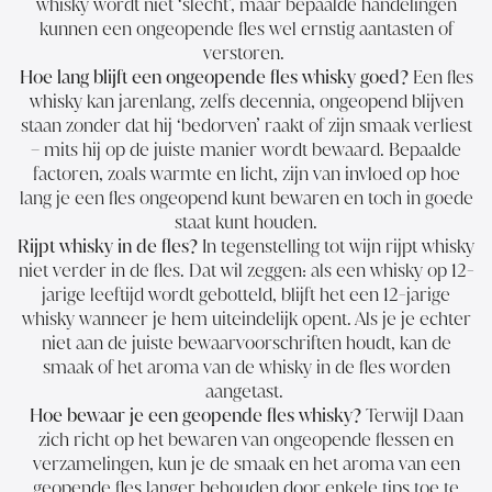
whisky wordt niet ‘slecht’, maar bepaalde handelingen
kunnen een ongeopende fles wel ernstig aantasten of
verstoren.
Hoe lang blijft een ongeopende fles whisky goed?
Een fles
whisky kan jarenlang, zelfs decennia, ongeopend blijven
staan zonder dat hij ‘bedorven’ raakt of zijn smaak verliest
– mits hij op de juiste manier wordt bewaard. Bepaalde
factoren, zoals warmte en licht, zijn van invloed op hoe
lang je een fles ongeopend kunt bewaren en toch in goede
staat kunt houden.
Rijpt whisky in de fles?
In tegenstelling tot wijn rijpt whisky
niet verder in de fles. Dat wil zeggen: als een whisky op 12-
jarige leeftijd wordt gebotteld, blijft het een 12-jarige
whisky wanneer je hem uiteindelijk opent. Als je je echter
niet aan de juiste bewaarvoorschriften houdt, kan de
smaak of het aroma van de whisky in de fles worden
aangetast.
Hoe bewaar je een geopende fles whisky?
Terwijl Daan
zich richt op het bewaren van ongeopende flessen en
verzamelingen, kun je de smaak en het aroma van een
geopende fles langer behouden door enkele tips toe te