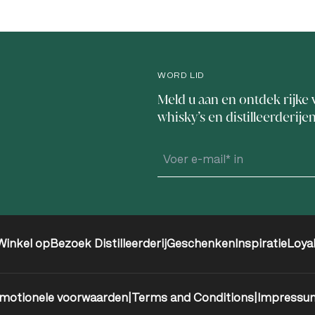
WORD LID
Meld u aan en ontdek rijke 
whisky’s en distilleerderije
Winkel op
Bezoek Distilleerderij
Geschenken
Inspiratie
Loya
motionele voorwaarden
|
Terms and Conditions
|
Impressu