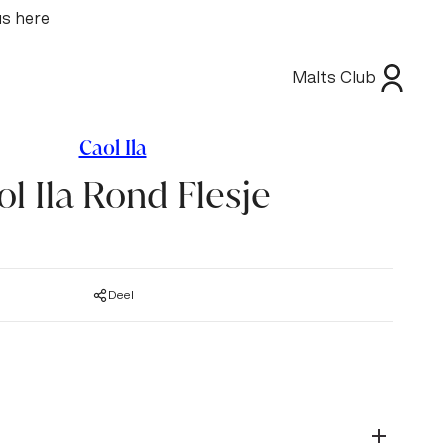
us here
Malts Club
Caol Ila
ol Ila Rond Flesje
Deel