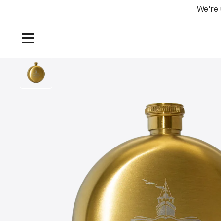
We're 
Home
/
Producten
/
Caol Ila Rond Flesje