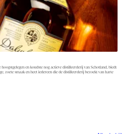
oren van moutbrood.
d intense afdronk die zoet begint en snel plaatsmaakt
Verken
hoogstgelegen en koudste nog actieve distilleerderij van Schotland, biedt
Boek een b
e, zoete smaak en heet iedereen die de distilleerderij bezoekt van harte
door de di
Verken