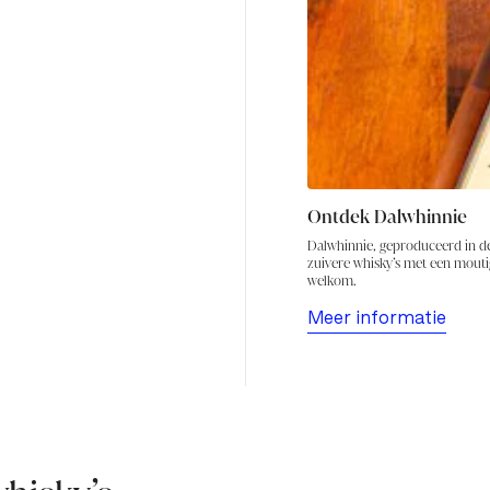
diepe citrustonen en sp
Finish
Lange afdronk, verrassen
voor rook, turf en mout.
Ontdek Dalwhinnie
Dalwhinnie, geproduceerd in de 
zuivere whisky’s met een moutig
welkom.
Meer informatie