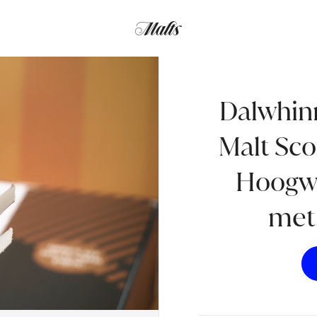
in een Hoogwaardige Geschenkset met
Dalwhinn
Malt Sco
Hoogwa
met