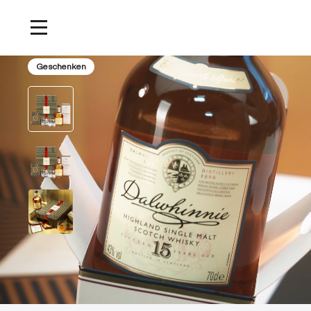
Dalwhinnie 15 Jaar Oude Single Malt Scotch whisky 70 cl 
Home
/
Producten
/
Glas & Wenskaart
Geschenken