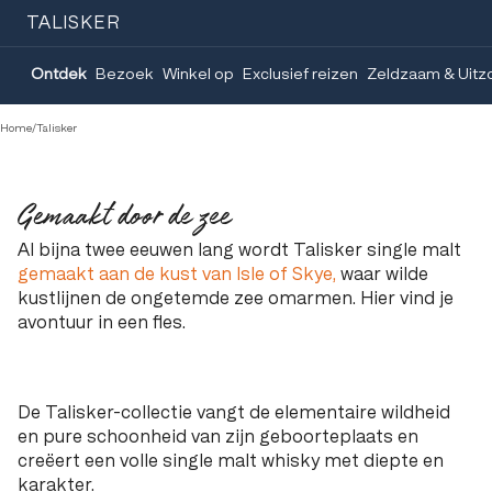
TALISKER
Ontdek
Bezoek
Winkel op
Exclusief reizen
Zeldzaam & Uitzo
Home
/
Talisker
Gemaakt door de zee
Al bijna twee eeuwen lang wordt Talisker single malt
gemaakt aan de kust van Isle of Skye
,
waar wilde
kustlijnen de ongetemde zee omarmen. Hier vind je
avontuur in een fles.
De Talisker-collectie vangt de elementaire wildheid
en pure schoonheid van zijn geboorteplaats en
creëert een volle single malt whisky met diepte en
karakter.