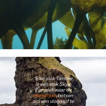
Elke slok Talisker
is een slok Skye.
Een plek waar de
elementen
botsen
om een vloeistof te