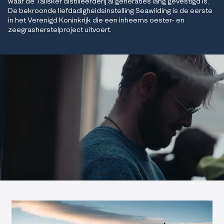
waar de Talisker distilleerderij al generaties lang gevestigd is.
De bekroonde liefdadigheidsinstelling Seawilding is de eerste
in het Verenigd Koninkrijk die een inheems oester- en
zeegrasherstelproject uitvoert.