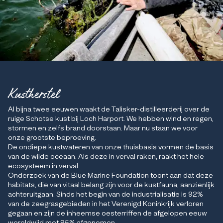
Kustherstel
Al bijna twee eeuwen waakt de Talisker-distilleerderij over de
ruige Schotse kust bij Loch Harport. We hebben wind en regen,
stormen en zelfs brand doorstaan. Maar nu staan we voor
onze grootste beproeving.
De ondiepe kustwateren van onze thuisbasis vormen de basis
van de wilde oceaan. Als deze in verval raken, raakt het hele
ecosysteem in verval.
Onderzoek van de Blue Marine Foundation toont aan dat deze
habitats, die van vitaal belang zijn voor de kustfauna, aanzienlijk
achteruitgaan. Sinds het begin van de industrialisatie is 92%
van de zeegrasgebieden in het Verenigd Koninkrijk verloren
gegaan en zijn de inheemse oesterriffen de afgelopen eeuw
wereldwijd met 95% afgenomen.