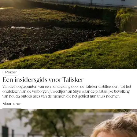
Reizen
Een insidersgids voor Talisker
Van de hoogtepunten van een rondleiding door de Talisker distilleerderij tot het
ontdekken van de verborgen juweeltjes van Skye waar de plaatselijke bevolking
van houdt: ontdek alles van de mensen die het gebied hun thuis noemen.
Meer leren