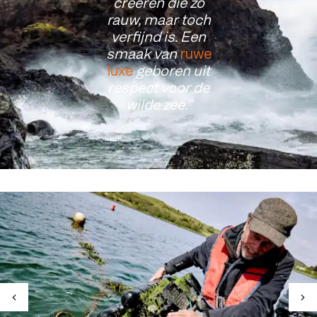
creëren die zo
rauw, maar toch
verfijnd is. Een
smaak van
ruwe
luxe
geboren uit
respect voor de
wilde zee.