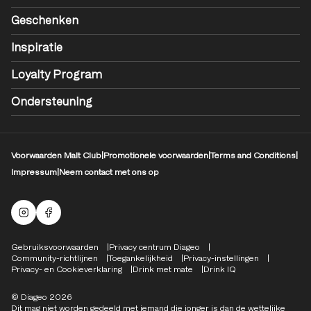
Geschenken
Inspiratie
Loyalty Program
Ondersteuning
Voorwaarden Malt Club
|
Promotionele voorwaarden
|
Terms and Conditions
|
Impressum
|
Neem contact met ons op
Mouten Instagram
Facebook-logo
Compliance Footer
Gebruiksvoorwaarden
Privacy centrum Diageo
Community-richtlijnen
Toegankelijkheid
Privacy-instellingen
Privacy- en Cookieverklaring
Drink met mate
Drink IQ
© Diageo 2026
Dit mag niet worden gedeeld met iemand die jonger is dan de wettelijke