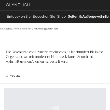
CLYNELISH
Entdecken Sie
Besuchen Sie
Shop
Selten & Außergewöhnlic
Startseite
/
Clynelish
/
Selten und Außergewöhnlich
Die Geschichte von Clynelish reicht vom 19. Jahrhundert bis in die
Gegenwart, wo mit moderner Handwerkskunst Scotch mit
wahrhaft grünen Aromen hergestellt wird.
0 Produkt