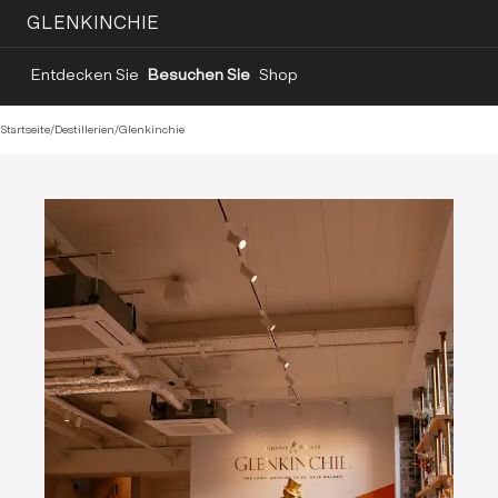
GLENKINCHIE
Entdecken Sie
Besuchen Sie
Shop
Startseite
/
Destillerien
/
Glenkinchie