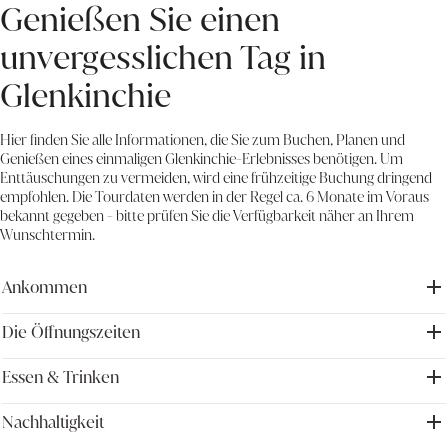
Genießen Sie einen
unvergesslichen Tag in
Glenkinchie
Hier finden Sie alle Informationen, die Sie zum Buchen, Planen und
Genießen eines einmaligen Glenkinchie-Erlebnisses benötigen. Um
Enttäuschungen zu vermeiden, wird eine frühzeitige Buchung dringend
empfohlen. Die Tourdaten werden in der Regel ca. 6 Monate im Voraus
bekannt gegeben - bitte prüfen Sie die Verfügbarkeit näher an Ihrem
Wunschtermin.
Ankommen
Die Öffnungszeiten
Adresse: Glenkinchie Distillery, Pencaitland, Tranent, East Lothian,
EH34 5ET, UK
Anfahrt
Glenkinchie liegt etwas außerhalb des Dorfes
Pencaitland und ist mit dem Auto am einfachsten über die A1 & A68
Essen & Trinken
Bitte beachten Sie, dass die Brennerei im Winter aufgrund der
oder die Old Dalkeith Road/A7 & A68 zu erreichen. Die Fahrtzeit
Witterungsbedingungen kurzfristig geschlossen werden kann. Bitte
von Edinburgh beträgt ca. 45 Minuten. Besucher der Brennerei
überprüfen Sie unseren Google-Eintrag für aktuelle Informationen,
Nachhaltigkeit
Entdecken Sie die Aromen von Glenkinchie und finden Sie Ihr
können kostenlos auf dem Gelände parken (je nach Verfügbarkeit).
bevor Sie uns besuchen
.Oktober - März | Dienstag - Samstag |
perfektes Getränk, egal ob Sie ein treuer Whisky-Liebhaber, ein
Die A68 ist eine Landstraße, die auch vom landwirtschaftlichen