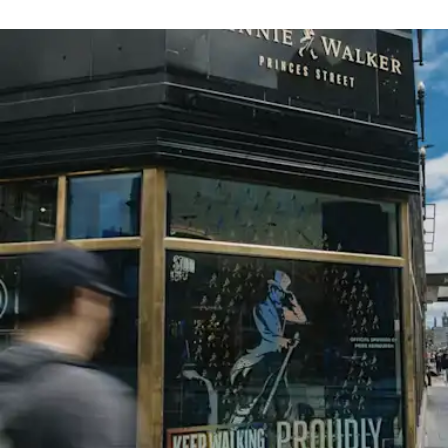
erlaubt. Wenn Sie uns mit einem Blinden- oder Assistenzhund
besuchen, sind wir gerne bereit, unsere Führungen so anzupassen,
dass Sie ein angenehmes und vor allem sicheres Erlebnis haben.
Bitte lassen Sie uns bei der Buchung wissen, wenn Sie besondere
Anforderungen haben, damit wir uns bemühen können, Ihnen ein
positives Besuchererlebnis zu bieten.
Hundeverordnung
Gut erzogene Hunde sind in unseren Geschäften und Bars
willkommen. Bitte stellen Sie sicher, dass Ihr Hund unter Kontrolle
ist und jederzeit von einem verantwortlichen Erwachsenen
beaufsichtigt wird.
Hunde müssen an einer kurzen Leine geführt werden und dürfen
nicht auf Möbel klettern oder die Gegenstände in unserem
Geschäft berühren.
Bitte haben Sie Verständnis dafür, dass nicht jeder Hunde mag
und/oder eine Allergie gegen Ihr Haustier haben könnte - bitte
halten Sie einen respektvollen Abstand zu unserem Team und
unseren anderen Besuchern.
Hunde sind in allen Bereichen hinter dem Haus nicht erlaubt. Hunde
(mit Ausnahme von Begleithunden) sind in der Destillerie und bei
Führungen nicht erlaubt.
Aufgrund der Größe unserer Bars und Geschäfte kann es sein,
dass wir die Anzahl der gleichzeitig zugelassenen Hunde
begrenzen müssen.