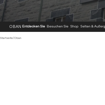
OBAN
Entdecken Sie
Besuchen Sie
Shop
Selten & Außer
Startseite
/
Oban