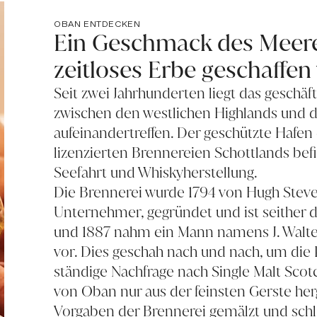
OBAN ENTDECKEN
Ein Geschmack des Meeres
zeitloses Erbe geschaffen
Seit zwei Jahrhunderten liegt das geschä
zwischen den westlichen Highlands und d
aufeinandertreffen. Der geschützte Hafen d
lizenzierten Brennereien Schottlands befin
Seefahrt und Whiskyherstellung.
Die Brennerei wurde 1794 von Hugh Stev
Unternehmer, gegründet und ist seither d
und 1887 nahm ein Mann namens J. Walte
vor. Dies geschah nach und nach, um die 
ständige Nachfrage nach Single Malt Scot
von Oban nur aus der feinsten Gerste herg
Vorgaben der Brennerei gemälzt und sch