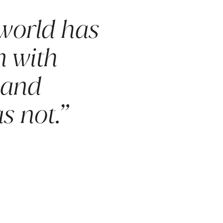
 world has
n with
 and
s not.