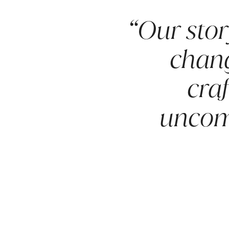
Our stor
chang
cra
uncomp