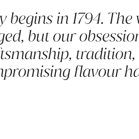
y begins in 1794. The
ed, but our obsessio
ftsmanship, tradition,
romising flavour ha