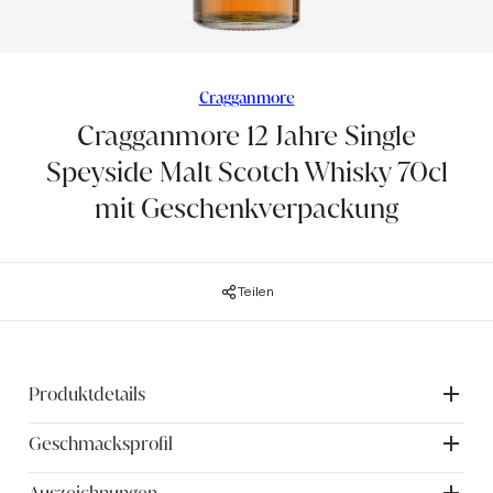
Cragganmore
Cragganmore 12 Jahre Single
Speyside Malt Scotch Whisky 70cl
mit Geschenkverpackung
Teilen
Produktdetails
Geschmacksprofil
Ein komplexer Speyside Single Malt Whisky, der für seine
Tiefe und Komplexität hoch geschätzt wird.
Gold-Gewinner der Scotch Whisky Masters 2010 und 2011.
Aroma