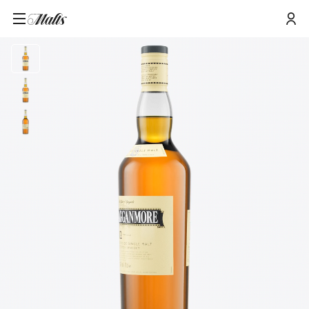
Cragganmore 12 Jahre Single Speyside Malt Scotch Whisky 70cl mit
Startseite
/
Produkte
/
Geschenkverpackung