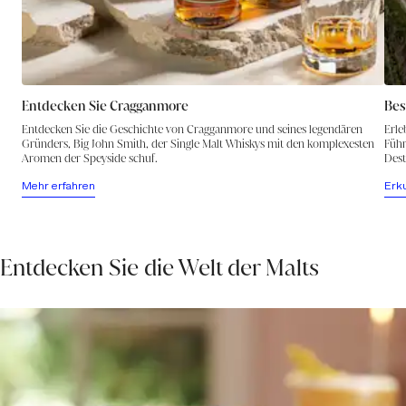
Entdecken Sie Cragganmore
Bes
Entdecken Sie die Geschichte von Cragganmore und seines legendären
Erle
Gründers, Big John Smith, der Single Malt Whiskys mit den komplexesten
Führ
Aromen der Speyside schuf.
Desti
Mehr erfahren
Erk
Entdecken Sie die Welt der Malts