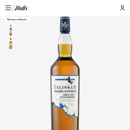
Startseite
/
Produkte
/
Talisker Dark Storm Single Malt Whisky 1L
Reisen exklusiv