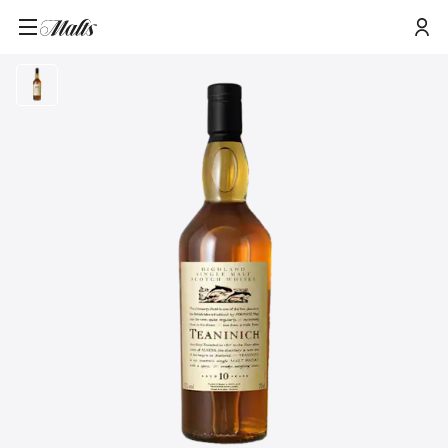
Teaninich 10 Jahre Single Malt Scotch Whisky 70 cl – Flora & Fauna
Startseite
/
Produkte
/
Collection