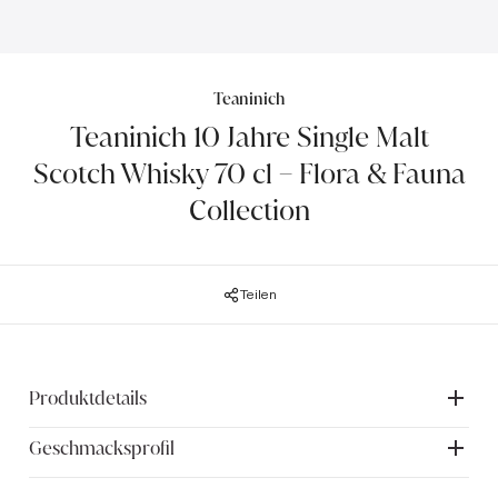
Teaninich
Teaninich 10 Jahre Single Malt
Scotch Whisky 70 cl – Flora & Fauna
Collection
Teilen
Produktdetails
Geschmacksprofil
Teaninich 10 ist ein verlockender Highland Single Malt mit
einem grünen und pflanzlichen Charakter. Er gehört zu den
elf Abfüllungen der Flora & Fauna Collection. Captain Hugh
Aroma