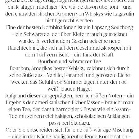
geschätzt. Salzig, erdig, Lagerfeuergeruch. Alles andere als
ein kräftiger, rauchiger Tee würde davon übertönt – und
den charakteristischen Aromen von Whiskys wie Lagavulin
nicht gerecht werden.
Eine der besten Kombinationen ist ein Lapsang Souchong
– ein Schwarztee, der über Kiefernrauch getrocknet
wurde. Er verleiht dem Geschmack eine neue
Rauchtechnik, die sich auf den Geschmacksknospen mit
dem Torf vermischt – ein Tanz der Kraft.
Bourbon und schwarzer Tee
Bourbon, Amerikas bester Whisky, zeichnet sich durch
seine Süße aus – Vanille, Karamell und geröstete Eiche
wecken das Gefühl von Sommertagen unter der rot-
weiß-blauen Flagge.
Aufgrund dieser ausgeprägten, herrlich süßen Noten – ein
Ergebnis der amerikanischen Eichenfässer – braucht man
einen Tee, der damit harmoniert. Etwas wie ein Assam-
Tee mit seinen reichhaltigen, schokoladigen Anklängen
passt perfekt dazu.
Oder Sie entscheiden sich für eine süß-würzige Mischung
– eine in der Küche häufig anzutreffende Kombination –