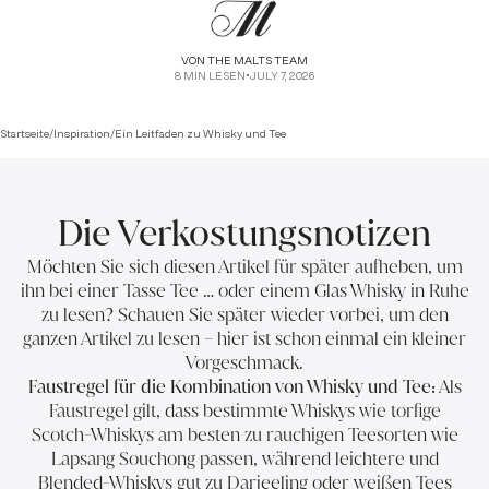
VON
THE MALTS TEAM
8
MIN LESEN
•
JULY 7, 2026
Startseite
/
Inspiration
/
Ein Leitfaden zu Whisky und Tee
Die Verkostungsnotizen
Möchten Sie sich diesen Artikel für später aufheben, um
ihn bei einer Tasse Tee … oder einem Glas Whisky in Ruhe
zu lesen? Schauen Sie später wieder vorbei, um den
ganzen Artikel zu lesen – hier ist schon einmal ein kleiner
Vorgeschmack.
Faustregel für die Kombination von Whisky und Tee:
Als
Faustregel gilt, dass bestimmte Whiskys wie torfige
Scotch-Whiskys am besten zu rauchigen Teesorten wie
Lapsang Souchong passen, während leichtere und
Blended-Whiskys gut zu Darjeeling oder weißen Tees