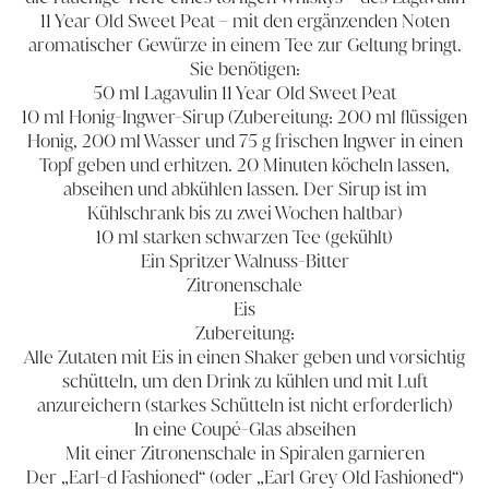
11 Year Old Sweet Peat – mit den ergänzenden Noten
aromatischer Gewürze in einem Tee zur Geltung bringt.
Sie benötigen:
50 ml Lagavulin 11 Year Old Sweet Peat
10 ml Honig-Ingwer-Sirup (Zubereitung: 200 ml flüssigen
Honig, 200 ml Wasser und 75 g frischen Ingwer in einen
Topf geben und erhitzen. 20 Minuten köcheln lassen,
abseihen und abkühlen lassen. Der Sirup ist im
Kühlschrank bis zu zwei Wochen haltbar)
10 ml starken schwarzen Tee (gekühlt)
Ein Spritzer Walnuss-Bitter
Zitronenschale
Eis
Zubereitung:
Alle Zutaten mit Eis in einen Shaker geben und vorsichtig
schütteln, um den Drink zu kühlen und mit Luft
anzureichern (starkes Schütteln ist nicht erforderlich)
In eine Coupé-Glas abseihen
Mit einer Zitronenschale in Spiralen garnieren
Der „Earl-d Fashioned“ (oder „Earl Grey Old Fashioned“)