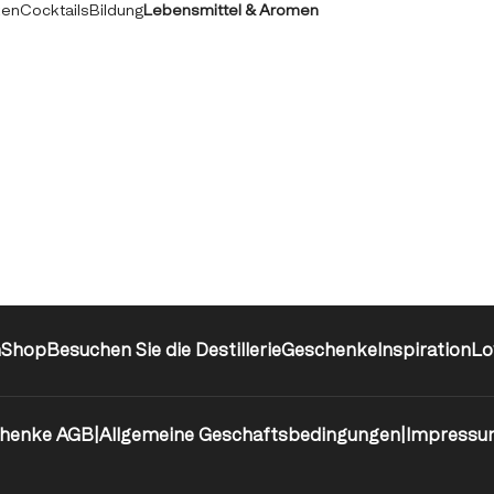
ken
Cocktails
Bildung
Lebensmittel & Aromen
n
Shop
Besuchen Sie die Destillerie
Geschenke
Inspiration
Lo
henke AGB
|
Allgemeine Geschaftsbedingungen
|
Impressu