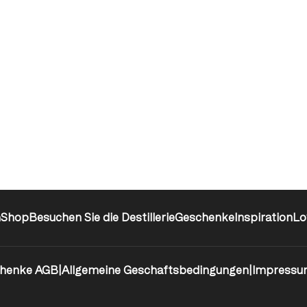
n
Shop
Besuchen Sie die Destillerie
Geschenke
Inspiration
Lo
henke AGB
|
Allgemeine Geschaftsbedingungen
|
Impressu