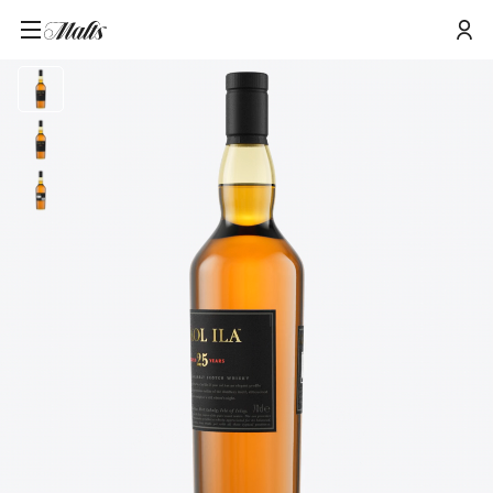
Startseite
/
Produkte
/
Caol Ila 25 Jahre Single Malt Scotch Whisky, 70cl