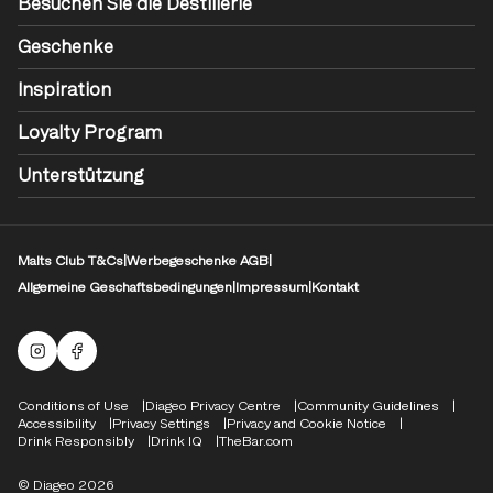
Besuchen Sie die Destillerie
Geschenke
Inspiration
Loyalty Program
Unterstützung
Malts Club T&Cs
|
Werbegeschenke AGB
|
Allgemeine Geschaftsbedingungen
|
Impressum
|
Kontakt
Malts Instagram
Facebook-Logo
Compliance Footer
Conditions of Use
Diageo Privacy Centre
Community Guidelines
Accessibility
Privacy Settings
Privacy and Cookie Notice
Drink Responsibly
Drink IQ
TheBar.com
© Diageo 2026