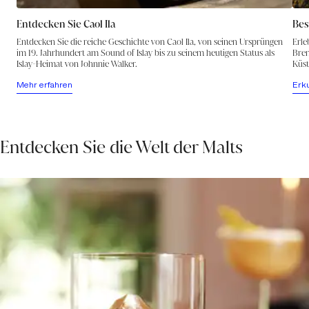
Entdecken Sie Caol Ila
Bes
Entdecken Sie die reiche Geschichte von Caol Ila, von seinen Ursprüngen
Erle
im 19. Jahrhundert am Sound of Islay bis zu seinem heutigen Status als
Bren
Islay-Heimat von Johnnie Walker.
Küst
Mehr erfahren
Erk
Entdecken Sie die Welt der Malts