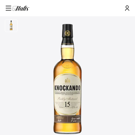
Knockando 15 Jahre Single Malt Scotch Whisky 70cl mit
Startseite
/
Produkte
/
Geschenkverpackung