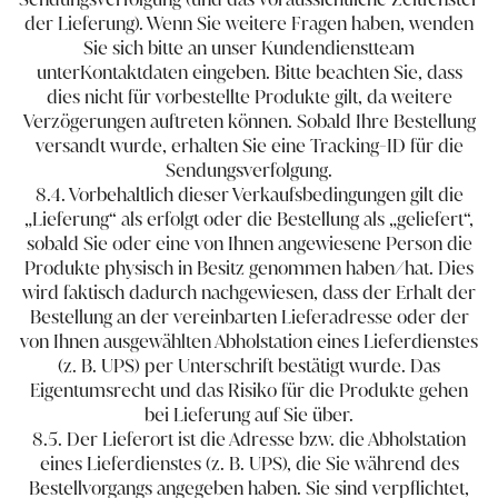
der Lieferung). Wenn Sie weitere Fragen haben, wenden
Sie sich bitte an unser Kundendienstteam
unter
Kontaktdaten eingeben
. Bitte beachten Sie, dass
dies nicht für vorbestellte Produkte gilt, da weitere
Verzögerungen auftreten können. Sobald Ihre Bestellung
versandt wurde, erhalten Sie eine Tracking-ID für die
Sendungsverfolgung.
8.4. Vorbehaltlich dieser Verkaufsbedingungen gilt die
„Lieferung“ als erfolgt oder die Bestellung als „geliefert“,
sobald Sie oder eine von Ihnen angewiesene Person die
Produkte physisch in Besitz genommen haben/hat. Dies
wird faktisch dadurch nachgewiesen, dass der Erhalt der
Bestellung an der vereinbarten Lieferadresse ​oder der
von Ihnen ausgewählten Abholstation eines Lieferdienstes
(z. B. UPS) ​per Unterschrift bestätigt wurde. Das
Eigentumsrecht und das Risiko für die Produkte gehen
bei Lieferung auf Sie über.
8.5. Der Lieferort ist die Adresse​ bzw. die Abholstation
eines Lieferdienstes (z. B. UPS)​, die Sie während des
Bestellvorgangs angegeben haben. Sie sind verpflichtet,