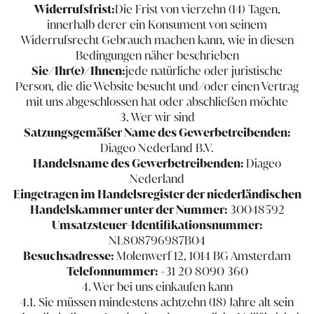
Widerrufsfrist:
Die Frist von vierzehn (14) Tagen,
innerhalb derer ein Konsument von seinem
Widerrufsrecht Gebrauch machen kann, wie in diesen
Bedingungen näher beschrieben
Sie/Ihr(e)/Ihnen:
jede natürliche oder juristische
Person, die die Website besucht und/oder einen Vertrag
mit uns abgeschlossen hat oder abschließen möchte
3. Wer wir sind
Satzungsgemäßer Name des Gewerbetreibenden:
Diageo Nederland B.V.
Handelsname des Gewerbetreibenden:
Diageo
Nederland
Eingetragen im Handelsregister der niederländischen
Handelskammer unter der Nummer:
30048592
Umsatzsteuer-Identifikationsnummer:
NL808796987B04
Besuchsadresse:
Molenwerf 12, 1014 BG Amsterdam
Telefonnummer:
+31 20 8090 360
4. Wer bei uns einkaufen kann
4.1. Sie müssen mindestens achtzehn (18) Jahre alt sein