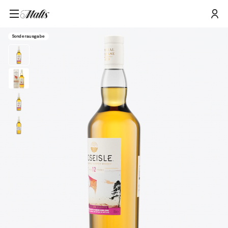
Roseisle 12 Jahre Special Release 2023 Single Malt Scotch Whisky,
Startseite
/
Produkte
/
70cl
Sonderausgabe