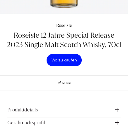
Roseisle
Roseisle 12 Jahre Special Release
2023 Single Malt Scotch Whisky, 70cl
Wo zu kaufen
Teilen
Produktdetails
Geschmacksprofil
EINZIGARTIGE MERKMALE: Destillerie-Neuheit. Roseisle 12
Jahre ist Teil von SPIRITED XCHANGE, ein Single Malt