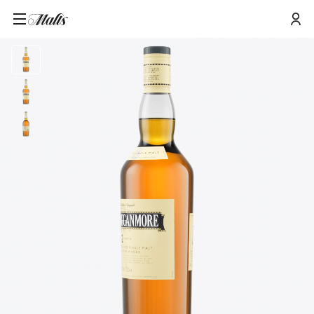
Cragganmore 12 Jahre Single Speyside Malt Scotch Whisky 70cl mit
Startseite
/
Produkte
/
Geschenkverpackung