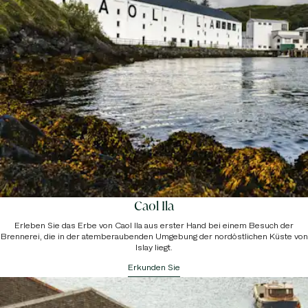
müssen wir möglicherweise die Anzahl der Hunde begrenzen, die
sich gleichzeitig im Innenbereich aufhalten dürfen. Wir behalten uns
das Recht vor, Sie zum Verlassen der Räumlichkeiten
aufzufordern, sollten wir Bedenken hinsichtlich des Verhaltens
Ihres Hundes haben oder sollte Ihr Hund andere Gäste stören.
Kinder
Bitte beachten Sie, dass wir maximal 16 Personen pro Gruppe
aufnehmen können (Voranmeldung erforderlich) und dass
Kinder
unter 8 Jahren
aus Gesundheits- und Sicherheitsgründen
nicht an
Führungen teilnehmen dürfen
.
Caol Ila
Erleben Sie das Erbe von Caol Ila aus erster Hand bei einem Besuch der
Brennerei, die in der atemberaubenden Umgebung der nordöstlichen Küste von
Islay liegt.
Erkunden Sie