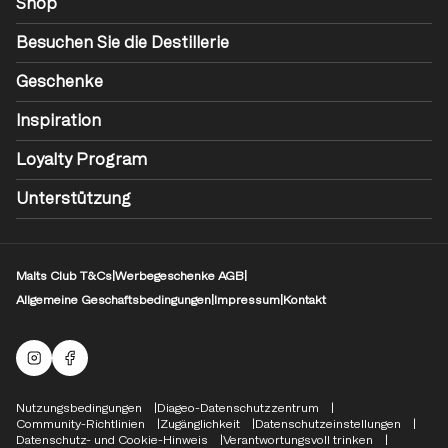
Shop
Besuchen Sie die Destillerie
Geschenke
Inspiration
Loyalty Program
Unterstützung
Malts Club T&Cs
|
Werbegeschenke AGB
|
Allgemeine Geschaftsbedingungen
|
Impressum
|
Kontakt
Malts Instagram
Facebook-Logo
Compliance Footer
Nutzungsbedingungen
Diageo-Datenschutzzentrum
Community-Richtlinien
Zugänglichkeit
Datenschutzeinstellungen
Datenschutz- und Cookie-Hinweis
Verantwortungsvoll trinken