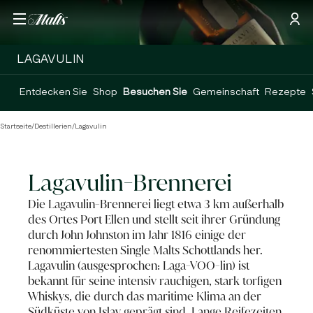
LAGAVULIN
Entdecken Sie
Shop
Besuchen Sie
Gemeinschaft
Rezepte
Startseite
/
Destillerien
/
Lagavulin
Lagavulin-Brennerei
Die Lagavulin-Brennerei liegt etwa 3 km außerhalb
des Ortes Port Ellen und stellt seit ihrer Gründung
durch John Johnston im Jahr 1816 einige der
renommiertesten Single Malts Schottlands her.
Lagavulin (ausgesprochen: Laga-VOO-lin) ist
bekannt für seine intensiv rauchigen, stark torfigen
Whiskys, die durch das maritime Klima an der
Südküste von Islay geprägt sind. Lange Reifezeiten