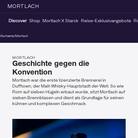
MORTLACH
Discover
Shop
Mortlach X Starck
Reise-Exklusivangebote
Ra
Startseite
/
Mortlach
MORTLACH
Geschichte gegen die
Konvention
Mortlach war die erste lizenzierte Brennerei in
Dufftown, der Malt-Whisky-Hauptstadt der Welt. So wie
Rom auf sieben Hügeln erbaut wurde, sitzt Mortlach auf
sieben Brennblasen und dient als Grundlage für seinen
kühnen und komplexen Geschmack.