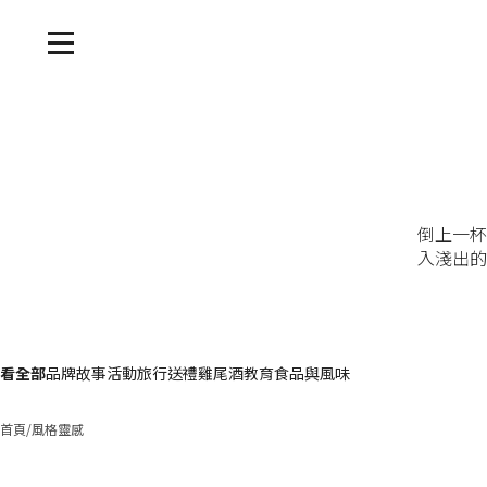
倒上一杯
入淺出的
看全部
品牌故事
活動
旅行
送禮
雞尾酒
教育
食品與風味
首頁
/
風格靈感