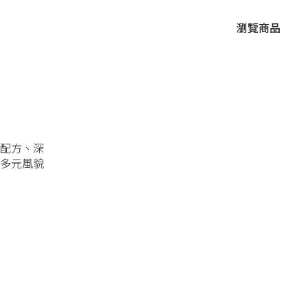
瀏覽商品​
配方、深
多元風貌