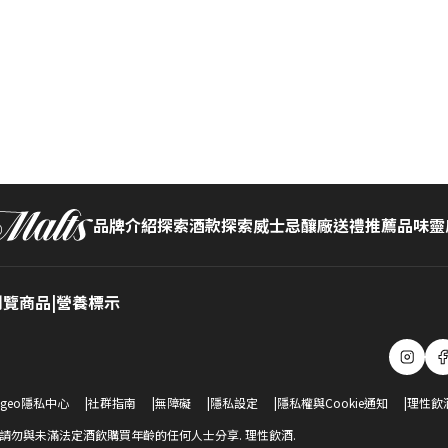
品牌介紹
探索酒款
探索威士忌釀廠​
送禮推薦
品味靈
覽商品​
|
營養標示
麥芽 I
oter
ageo隱私中心
社群指南
無障礙
隱私設定
隱私權與Cookie通知
理性飲
請勿與未滿法定酒飲購買年齡的任何人士分享. 理性飲酒.