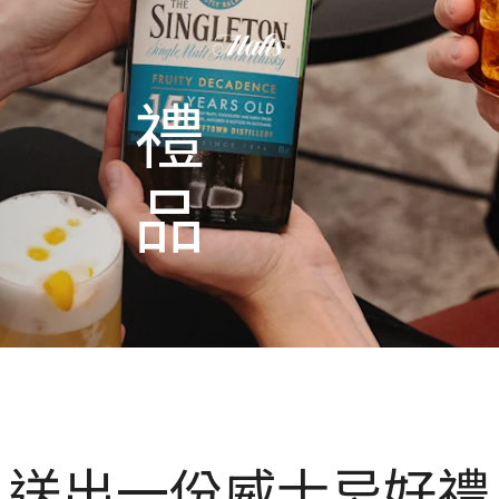
禮
品
送出一份威士忌好禮