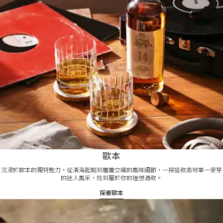
歐本
沉浸於歐本的獨特魅力，從濱海起點到層層交織的風味細節，一探這款高地單一麥芽
的迷人風采，找到屬於你的理想酒款。
探索歐本