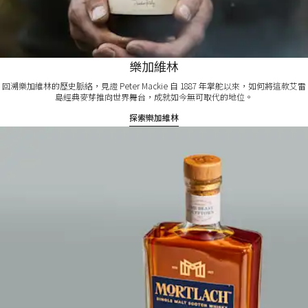
樂加維林​
回溯樂加維林的歷史脈絡，見證 Peter Mackie 自 1887 年掌舵以來，如何將這款艾雷
島經典麥芽推向世界舞台，成就如今無可取代的地位。
探索樂加維林