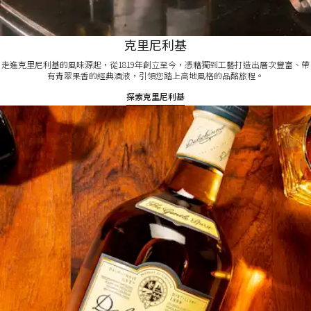
克里尼利基
走進克里尼利基的風味源起，從1819年創立至今，憑藉獨到工藝打造出層次豐富、帶
有青翠果香的經典酒液，引領您踏上高地風格的品酩旅程。
探索克里尼利基​