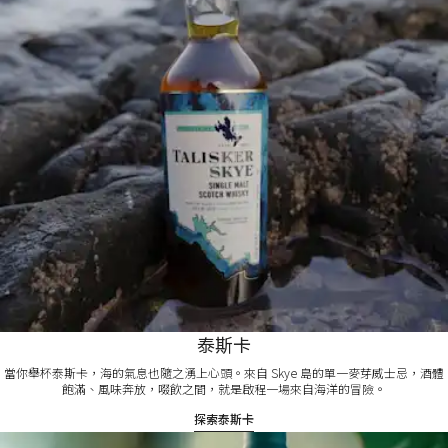
泰斯卡​
當你舉杯泰斯卡，海的氣息也隨之湧上心頭。來自 Skye 島的單一麥芽威士忌，酒體
飽滿、風味奔放，啜飲之間，就是啟程一場來自海洋的冒險。
探索泰斯卡