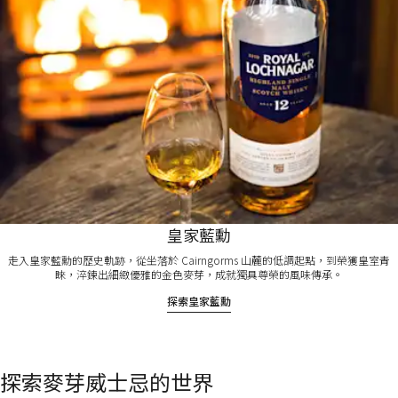
皇家藍勳
走入皇家藍勳的歷史軌跡，從坐落於 Cairngorms 山麓的低調起點，到榮獲皇室青
睞，淬鍊出細緻優雅的金色麥芽，成就獨具尊榮的風味傳承。
探索皇家藍勳​
探索麥芽威士忌的世界