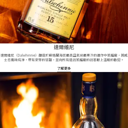
達爾維尼
達爾維尼（Dalwhinnie）釀造於蘇格蘭海拔最高且氣候最寒冷的運作中蒸餾廠，其威
士忌風味純淨，帶有麥芽的甘甜，並向所有造訪蒸餾廠的訪客獻上溫暖的歡迎。
了解更多