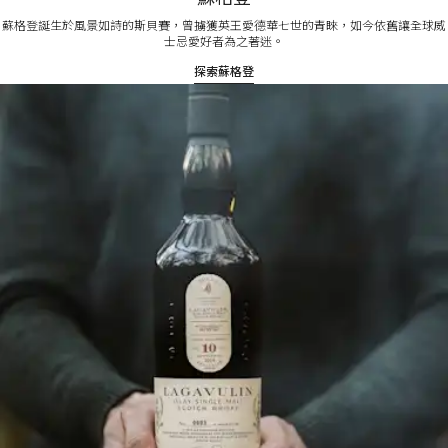
蘇格登誕生於風景如詩的斯貝賽，曾擄獲英王愛德華七世的青睞，如今依舊讓全球威
士忌愛好者為之著迷。
探索蘇格登