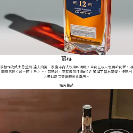
慕赫
慕赫作為威士忌重鎮-達夫鎮第一家獲得合法執照的酒廠，自創立以來便勇於創新。如
同羅馬建立於七座山丘之上，慕赫以六座蒸餾器打造的2.81蒸餾工藝為基礎，造就出
大膽且層次豐富的嶄新風味。​​
探索慕赫