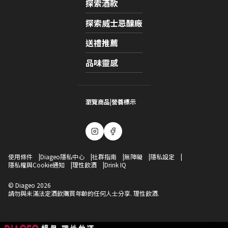
探索酒款
探索威士忌釀廠​
送禮推薦
品味靈感
瀏覽商品​
|
營養標示
麥芽 Instagram
Facebook logo
Compliance Footer
使用條件
Diageo隱私中心
社群指南
無障礙
隱私設定
隱私權與Cookie通知
理性飲酒
Drink IQ
© Diageo 2026
請勿與未滿法定酒飲購買年齡的任何人士分享. 理性飲酒.