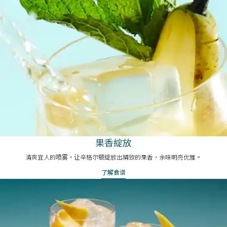
果香綻放
清爽宜人的喷雾，让辛格尔顿绽放出精致的果香，余味明亮优雅。
了解食谱