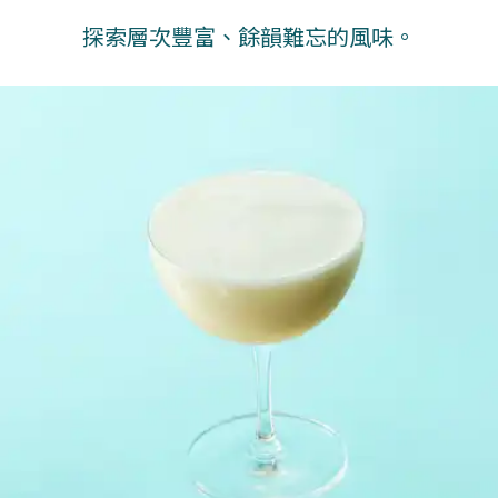
探索層次豐富、餘韻難忘的風味。​