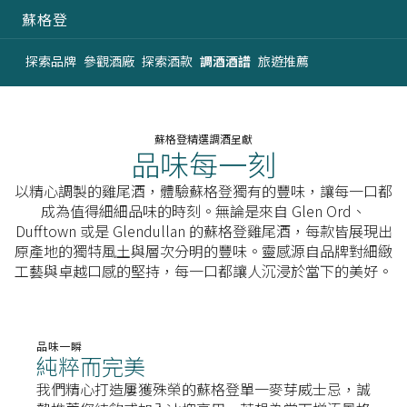
蘇格登
探索品牌
參觀酒廠
探索酒款
調酒酒譜​
旅遊推薦
蘇格登精選調酒呈獻
品味每一刻​
以精心調製的雞尾酒，體驗蘇格登獨有的豐味，讓每一口都
成為值得細細品味的時刻。無論是來自 Glen Ord、
Dufftown 或是 Glendullan 的蘇格登雞尾酒，每款皆展現出
原產地的獨特風土與層次分明的豐味。​ 靈感源自品牌對細緻
工藝與卓越口感的堅持，每一口都讓人沉浸於當下的美好。​
品味一瞬​​
純粹而完美​
我們精心打造屢獲殊榮的蘇格登單一麥芽威士忌，誠