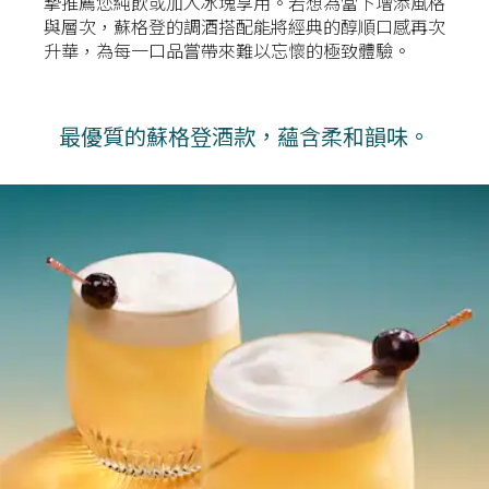
摯推薦您純飲或加入冰塊享用。若想為當下增添風格
與層次，蘇格登的調酒搭配能將經典的醇順口感再次
升華，為每一口品嘗帶來難以忘懷的極致體驗。
最優質的蘇格登酒款，蘊含柔和韻味。​