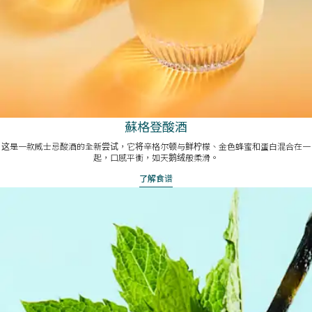
蘇格登酸酒
这是一款威士忌酸酒的全新尝试，它将辛格尔顿与鲜柠檬、金色蜂蜜和蛋白混合在一
起，口感平衡，如天鹅绒般柔滑。
了解食谱